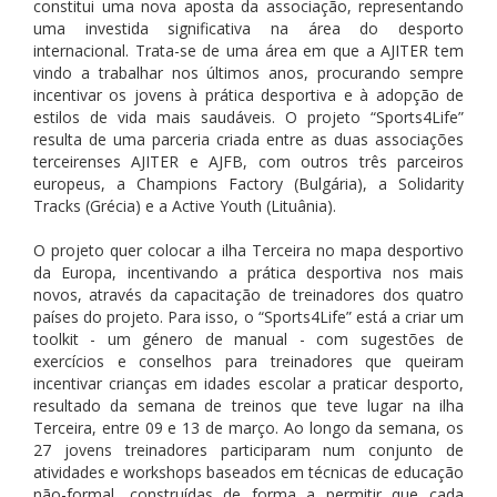
constitui uma nova aposta da associação, representando
uma investida significativa na área do desporto
internacional. Trata-se de uma área em que a AJITER tem
vindo a trabalhar nos últimos anos, procurando sempre
incentivar os jovens à prática desportiva e à adopção de
estilos de vida mais saudáveis. O projeto “Sports4Life”
resulta de uma parceria criada entre as duas associações
terceirenses AJITER e AJFB, com outros três parceiros
europeus, a Champions Factory (Bulgária), a Solidarity
Tracks (Grécia) e a Active Youth (Lituânia).
O projeto quer colocar a ilha Terceira no mapa desportivo
da Europa, incentivando a prática desportiva nos mais
novos, através da capacitação de treinadores dos quatro
países do projeto. Para isso, o “Sports4Life” está a criar um
toolkit - um género de manual - com sugestões de
exercícios e conselhos para treinadores que queiram
incentivar crianças em idades escolar a praticar desporto,
resultado da semana de treinos que teve lugar na ilha
Terceira, entre 09 e 13 de março. Ao longo da semana, os
27 jovens treinadores participaram num conjunto de
atividades e workshops baseados em técnicas de educação
não-formal, construídas de forma a permitir que cada